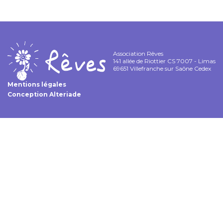
Association Rêves
141 allée de Riottier CS 7007 - Limas
69651 Villefranche sur Saône Cedex
Mentions légales
Conception
Alteriade