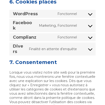
6. Cookies placés
WordPress
Fonctionnel
Consent
to
Faceboo
service
Marketing, Fonctionnel
Consent
k
wordpress
to
service
Complianz
Fonctionnel
Consent
facebook
to
Dive
service
Finalité en attente d’enquête
Consent
rs
complianz
to
service
7. Consentement
divers
Lorsque vous visitez notre site web pour la première
fois, nous vous montrerons une fenêtre contextuelle
avec une explication sur les cookies. Dès que vous
cliquez sur « Enregistrer » vous nous autorisez à
utiliser les catégories de cookies et d’extensions que
vous avez sélectionnés dans la fenêtre contextuelle,
comme décrit dans la présente politique de cookies.
Vous pouvez désactiver l’utilisation des cookies via